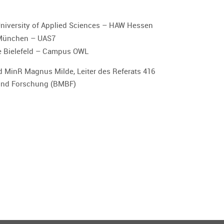
rt University of Applied Sciences – HAW Hessen
e München – UAS7
ule Bielefeld – Campus OWL
d MinR Magnus Milde, Leiter des Referats 416
und Forschung (BMBF)